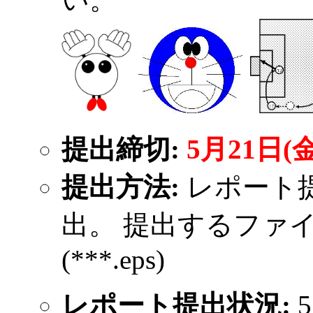
提出締切:
5月21日(
提出方法:
レポート
出。 提出するファイ
(***.eps)
レポート提出状況: