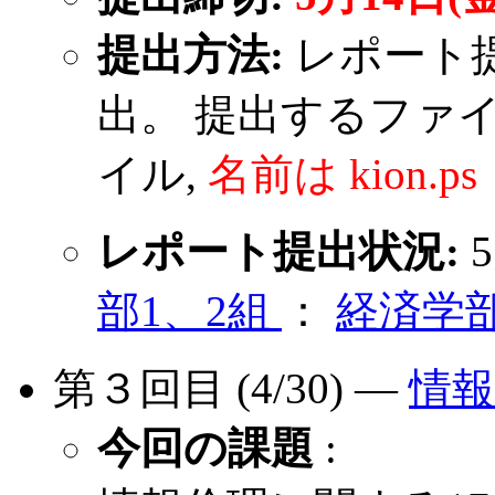
提出方法:
レポート
出。 提出するファイルは
イル,
名前は kion.ps
レポート提出状況:
部1、2組
：
経済学
第３回目 (4/30) ―
情報
今回の課題
: