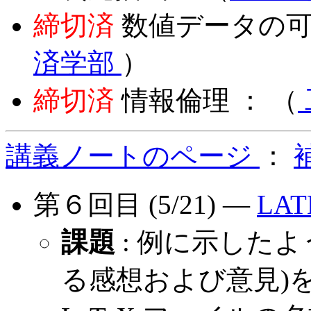
締切済
数値データの可
済学部
）
締切済
情報倫理 ： （
講義ノートのページ
：
第６回目 (5/21) ―
LA
課題
: 例に示した
る感想および意見)