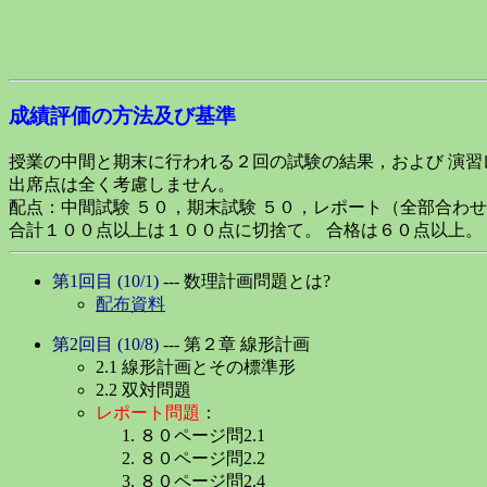
成績評価の方法及び基準
授業の中間と期末に行われる２回の試験の結果，および 演
出席点は全く考慮しません。
配点：中間試験 ５０，期末試験 ５０，レポート（全部合わ
合計１００点以上は１００点に切捨て。 合格は６０点以上。
第1回目 (10/1)
--- 数理計画問題とは?
配布資料
第2回目 (10/8)
--- 第２章 線形計画
2.1 線形計画とその標準形
2.2 双対問題
レポート問題
：
８０ページ問2.1
８０ページ問2.2
８０ページ問2.4