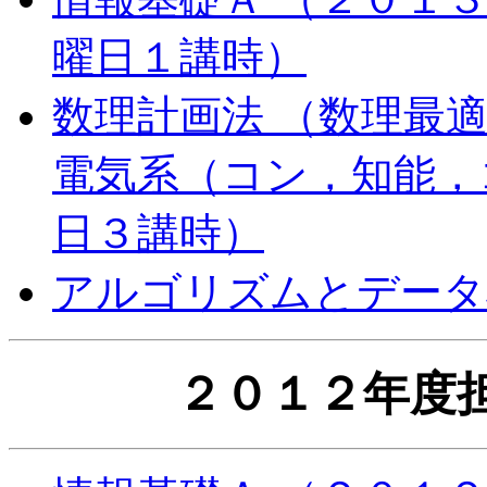
曜日１講時）
数理計画法 （数理最適
電気系（コン，知能，
日３講時）
アルゴリズムとデータ
２０１２年度