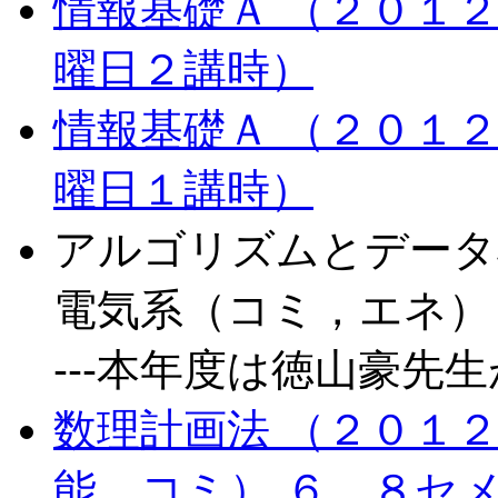
情報基礎Ａ （２０１
曜日２講時）
情報基礎Ａ （２０１
曜日１講時）
アルゴリズムとデータ
電気系（コミ，エネ）
---本年度は徳山豪先
数理計画法 （２０１
能，コミ） ６，８セ