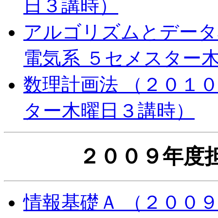
日３講時）
アルゴリズムとデータ
電気系 ５セメスター
数理計画法 （２０１０
ター木曜日３講時）
２００９年度
情報基礎Ａ （２００