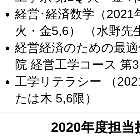
経営･経済数学（2021
火・金5,6） （水野
経営経済のための最適化
院 経営工学コース 第3
工学リテラシー （202
たは木 5,6限）
2020年度担